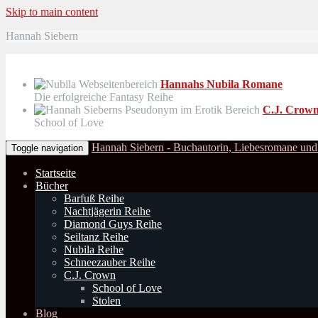
Skip to main content
Hannah Siebern
Hannahs Nubila Romane
Die erfolgreiche Fantasy Reihe
C.J. Crow
School of Love
Hannah Siebern - Buchautorin, Liebesromane und
Toggle navigation
Startseite
Bücher
Barfuß Reihe
Nachtjägerin Reihe
Diamond Guys Reihe
Seiltanz Reihe
Nubila Reihe
Schneezauber Reihe
C.J. Crown
School of Love
Stolen
Blog