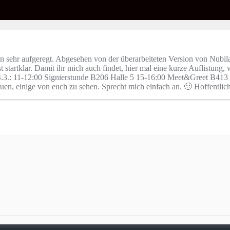
n sehr aufgeregt. Abgesehen von der überarbeiteten Version von Nubil
st startklar. Damit ihr mich auch findet, hier mal eine kurze Auflistun
.3.: 11-12:00 Signierstunde B206 Halle 5 15-16:00 Meet&Greet B413
en, einige von euch zu sehen. Sprecht mich einfach an. 🙂 Hoffentlic