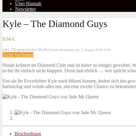
Über Hannah
Newsletter
Kyle – The Diamond Guys
9,94 €
inkl. 7% gesetzlicher MwSt.
Zuletzt aktualisiert am: 7. August 2026 9:44
Nicht Verfügbar
Norah kellnert im Diamond Club und ist daher so einiges gewohnt. W
es bei ihr einfach nicht klappen. Denn mal ehrlich … wer spricht sch
Erst als ihr Exverlobter Kyle nach Miami kommt, ändert sich das gewa
hartnäckig und würde alles tun, um eine zweite Chance zu bekommen
Beschreibung