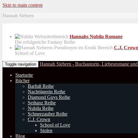
Skip to main content
Hannah Siebern
Hannahs Nubila Romane
Die erfolgreiche Fantasy Reihe
C.J. Crow
School of Love
Hannah Siebern - Buchautorin, Liebesromane und
Toggle navigation
Startseite
Bücher
Barfuß Reihe
Nachtjägerin Reihe
Diamond Guys Reihe
Seiltanz Reihe
Nubila Reihe
Schneezauber Reihe
C.J. Crown
School of Love
Stolen
Blog